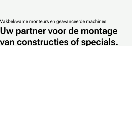
Vakbekwame monteurs en geavanceerde machines
Uw partner voor de montage
van constructies of specials.
Montage staalconstructies
Vanuit Structuro richten wij ons onder andere met
gecertificeerde G6 lassers op het (de)monteren van
complexe staalconstructies.
Montage specials
Onze opdrachtgevers doen naast het monteren van
constructies ook veelvuldig een beroep op ons voor