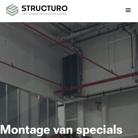
Montage staalconstructies
Voor wie
Projecten
Contact
Diensten
Structuro
Afspraak maken
info@structuro.nl
+31 (6) 532 904 53
De Spil 24
,
3774 SE
Kootwijkerbroek
Montage van specials