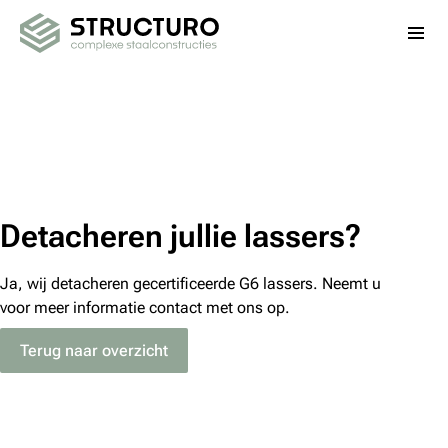
Montage staalconstructies
Voor wie
Projecten
Contact
Diensten
Structuro
Detacheren jullie lassers?
Afspraak maken
Ja, wij detacheren gecertificeerde G6 lassers. Neemt u
voor meer informatie contact met ons op.
info@structuro.nl
+31 (6) 532 904 53
Terug naar overzicht
De Spil 24
,
3774 SE
Kootwijkerbroek